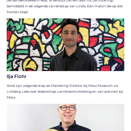
die sierteeltkwekers helpt te verduurzamen door o.a. certificering)
bemiddeld in de volgende carrièrestap van Linda. Een match die op alle
fronten klopt.
Ilja Flohr
Vond zijn volgende stap als Marketing Director bij Moco Museum via
Lintberg. Lees over leiderschap, carrièreontwikkeling en zijn plannen bij
Moco.