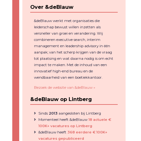
Over &deBlauw
&deBlauw werkt met organisaties die
leiderschap bewust willen inzetten als
versneller van groei en verandering. Wij
combineren executive search, interim
management en leadership advisory in één
aanpak; van het scherp krijgen van de vraag
tot plaatsing en wat daarna nodig is om echt
impact te maken. Met de inhoud van een
innovatief high-end bureau en de
wendbaarheid van een boetiekkantoor.
Bezoek de website van &deBlauw »
&deBlauw op Lintberg
Sinds
2013
aangesloten bij Lintberg
Momenteel heeft &deBlauw
18 actuele €
100K+ vacatures op Lintberg
&deBlauw heeft
368 eerdere € 100K+
vacatures gepubliceerd