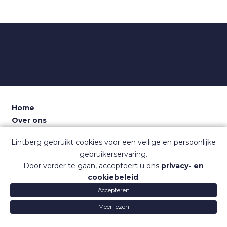
Home
Over ons
Voor recruiters
Lintberg gebruikt cookies voor een veilige en persoonlijke
Dashboard
gebruikerservaring.
Contact
Door verder te gaan, accepteert u ons
privacy- en
Sitemap
cookiebeleid
.
Veelgestelde vragen
Accepteren
Gebruiksvoorwaarden
Privacy
© Lintberg
Lintberg
Lintb
Meer lezen