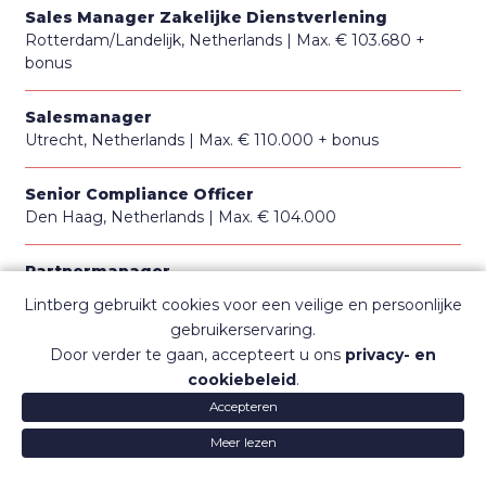
Sales Manager Zakelijke Dienstverlening
Rotterdam/Landelijk, Netherlands
Max. € 103.680 +
bonus
Salesmanager
Utrecht, Netherlands
Max. € 110.000 + bonus
Senior Compliance Officer
Den Haag, Netherlands
Max. € 104.000
Partnermanager
Nootdorp/Landelijk, Netherlands
Max. € 120.000 OTE
Lintberg gebruikt cookies voor een veilige en persoonlijke
gebruikerservaring.
CFO
PROCEDURE GESLOTEN
Door verder te gaan, accepteert u ons
privacy- en
Gelderland, Netherlands
Salaris vertrouwelijk
cookiebeleid
.
Accepteren
International Head of Accounting
Meer lezen
Amsterdam, Netherlands
€ 100.000 - 120.000