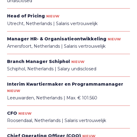
undisclosed
Head of Pricing
NIEUW
Utrecht, Netherlands
Salaris vertrouwelijk
Manager HR- & Organisatieontwikkeling
NIEUW
Amersfoort, Netherlands
Salaris vertrouwelijk
Branch Manager Schiphol
NIEUW
Schiphol, Netherlands
Salary undisclosed
Interim Kwartiermaker en Programmamanager
NIEUW
Leeuwarden, Netherlands
Max. € 101.560
CFO
NIEUW
Roosendaal, Netherlands
Salaris vertrouwelijk
Chief Operating Officer (COO)
NIEUW