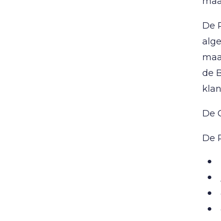
maat
De 
alge
maat
de B
klan
De 
De 