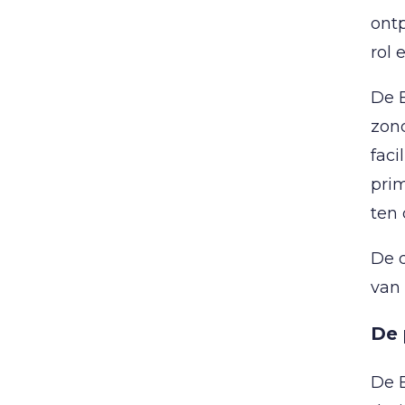
ont
rol 
De 
zond
fac
prim
ten 
De d
van 
De 
De 