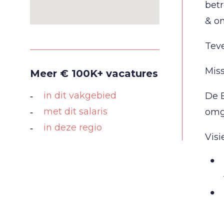
betr
& o
Teve
Miss
Meer € 100K+ vacatures
in dit vakgebied
De B
met dit salaris
omge
in deze regio
Visi