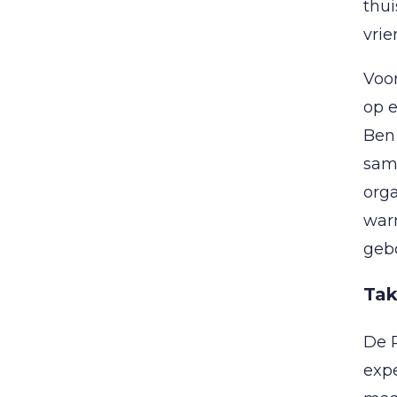
thu
vrie
Voo
op e
Ben 
sam
orga
warm
geb
Tak
De R
expe