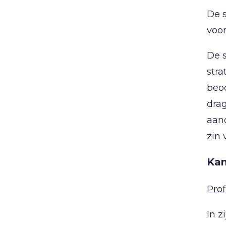
De s
voor
De s
stra
beoo
drag
aand
zin 
Kan
Prof
In 