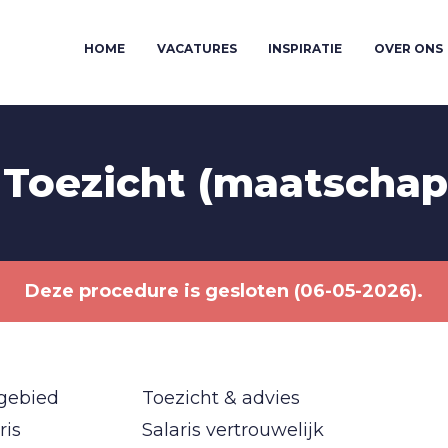
HOME
VACATURES
INSPIRATIE
OVER ONS
Toezicht (maatschapp
Deze procedure is gesloten (06-05-2026).
gebied
Toezicht & advies
ris
Salaris vertrouwelijk