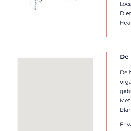
Loca
Die
Hea
De 
De b
orga
gebr
Met 
Blan
Er 