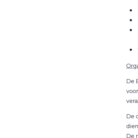
Org
De 
voor
vera
De 
dien
De m