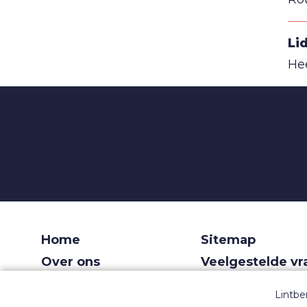
Li
He
Home
Sitemap
Over ons
Veelgestelde v
Voor recruiters
Gebruiksvoorw
Lintbe
Dashboard
Privacy