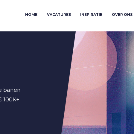
HOME
VACATURES
INSPIRATIE
OVER ONS
de banen
 € 100K+