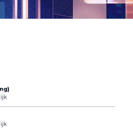
ing)
ijk
ijk