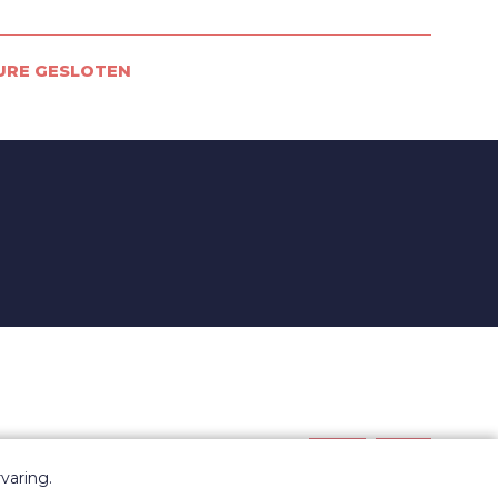
URE GESLOTEN
varing.