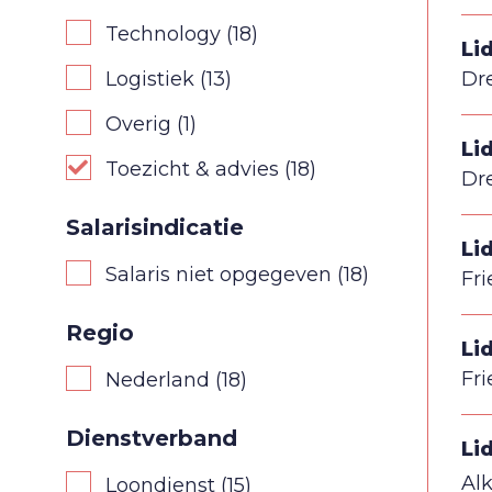
Technology
(18)
Li
Dr
Logistiek
(13)
Overig
(1)
Li
Toezicht & advies
(18)
Dr
Salarisindicatie
Li
Salaris niet opgegeven
(18)
Fri
Regio
Li
Fri
Nederland
(18)
Dienstverband
Li
Al
Loondienst
(15)