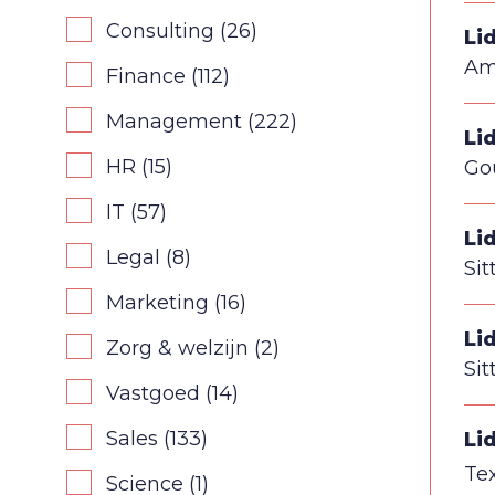
Consulting
(26)
Li
Am
Finance
(112)
Management
(222)
Li
HR
(15)
Go
IT
(57)
Li
Legal
(8)
Sit
Marketing
(16)
Li
Zorg & welzijn
(2)
Sit
Vastgoed
(14)
Sales
(133)
Li
Tex
Science
(1)