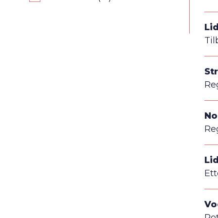
Li
Til
St
Re
No
Re
Li
Et
Vo
Ro