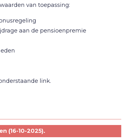
orwaarden van toepassing:
bonusregeling
ijdrage aan de pensioenpremie
kheden
onderstaande link.
n (16-10-2025).