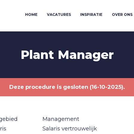
HOME
VACATURES
INSPIRATIE
OVER ONS
Plant Manager
Deze procedure is gesloten (16-10-2025).
gebied
Management
ris
Salaris vertrouwelijk