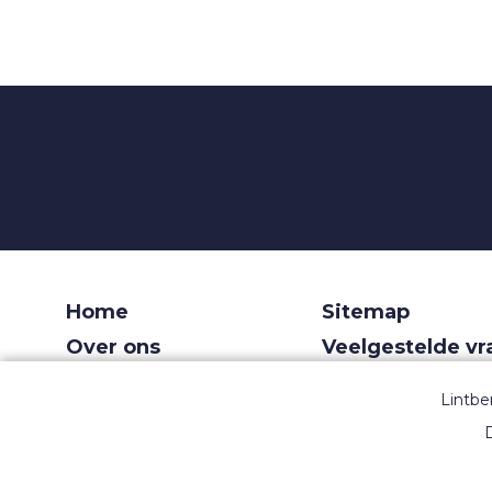
Home
Sitemap
Over ons
Veelgestelde v
Voor recruiters
Gebruiksvoorw
Lintbe
Dashboard
Privacy
D
Contact