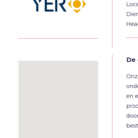
Loca
Die
Hea
De 
Onze
onde
en e
prod
door
best