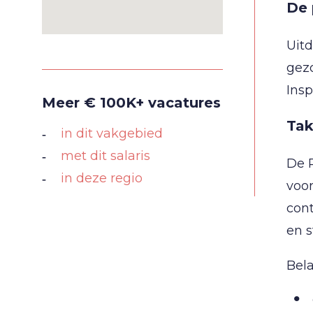
De 
Uitd
gezo
Insp
Meer € 100K+ vacatures
Tak
in dit vakgebied
met dit salaris
De P
in deze regio
voor
cont
en s
Bel