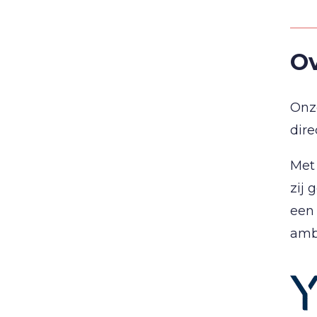
Ov
Onze
dire
Met 
zij 
een 
amb