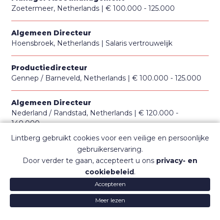
Zoetermeer, Netherlands
€ 100.000 - 125.000
Algemeen Directeur
Hoensbroek, Netherlands
Salaris vertrouwelijk
Productiedirecteur
Gennep / Barneveld, Netherlands
€ 100.000 - 125.000
Algemeen Directeur
Nederland / Randstad, Netherlands
€ 120.000 -
140.000
Lintberg gebruikt cookies voor een veilige en persoonlijke
Marketing Manager
gebruikerservaring.
Lelystad, Netherlands
€ 100.000 - 150.000
Door verder te gaan, accepteert u ons
privacy- en
cookiebeleid
.
Algemeen Directeur
Accepteren
Veghel, Netherlands
Salaris vertrouwelijk
Meer lezen
Partner Data
PROCEDURE GESLOTEN