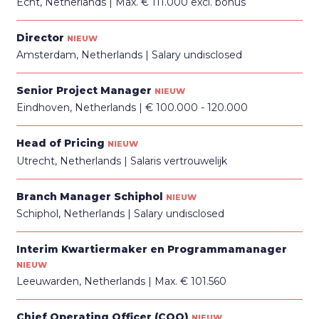
Echt, Netherlands
Max. € 111.000 excl. bonus
Director
NIEUW
Amsterdam, Netherlands
Salary undisclosed
Senior Project Manager
NIEUW
Eindhoven, Netherlands
€ 100.000 - 120.000
Head of Pricing
NIEUW
Utrecht, Netherlands
Salaris vertrouwelijk
Branch Manager Schiphol
NIEUW
Schiphol, Netherlands
Salary undisclosed
Interim Kwartiermaker en Programmamanager
NIEUW
Leeuwarden, Netherlands
Max. € 101.560
Chief Operating Officer (COO)
NIEUW