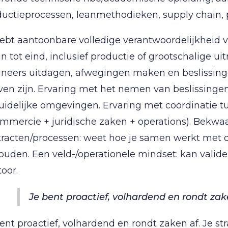
ductieprocessen, leanmethodieken, supply chain,
ebt aantoonbare volledige verantwoordelijkheid 
n tot eind, inclusief productie of grootschalige u
neers uitdagen, afwegingen maken en beslissingen
en zijn. Ervaring met het nemen van beslissingen
uidelijke omgevingen. Ervaring met coördinatie t
ommercie + juridische zaken + operations). Bekw
racten/processen: weet hoe je samen werkt met de
uden. Een veld-/operationele mindset: kan validere
oor.
Je bent proactief, volhardend en rondt zak
ent proactief, volhardend en rondt zaken af. Je stra