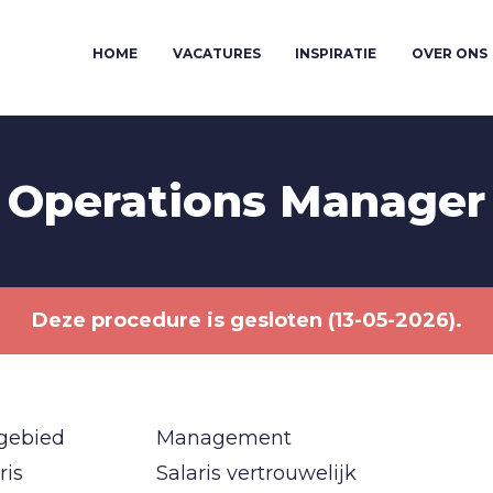
HOME
VACATURES
INSPIRATIE
OVER ONS
Operations Manager
Deze procedure is gesloten (13-05-2026).
gebied
Management
ris
Salaris vertrouwelijk