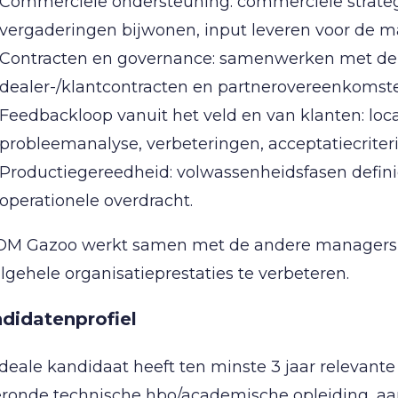
Commerciële ondersteuning: commerciële strateg
vergaderingen bijwonen, input leveren voor de ma
Contracten en governance: samenwerken met de j
dealer-/klantcontracten en partnerovereenkomst
Feedbackloop vanuit het veld en van klanten: lo
probleemanalyse, verbeteringen, acceptatiecriteri
Productiegereedheid: volwassenheidsfasen definië
operationele overdracht.
OM Gazoo werkt samen met de andere managers e
lgehele organisatieprestaties te verbeteren.
didatenprofiel
deale kandidaat heeft ten minste 3 jaar relevant
eronde technische hbo/academische opleiding, a