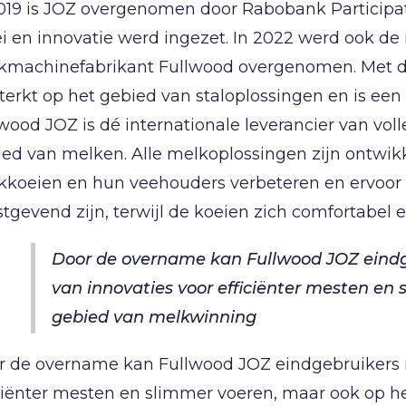
019 is JOZ overgenomen door Rabobank Participat
i en innovatie werd ingezet. In 2022 werd ook de
kmachinefabrikant Fullwood overgenomen. Met de
terkt op het gebied van staloplossingen en is ee
wood JOZ is dé internationale leverancier van vol
ed van melken. Alle melkoplossingen zijn ontwikk
koeien en hun veehouders verbeteren en ervoor z
tgevend zijn, terwijl de koeien zich comfortabel 
Door de overname kan Fullwood JOZ eindge
van innovaties voor efficiënter mesten en
gebied van melkwinning
 de overname kan Fullwood JOZ eindgebruikers ni
iciënter mesten en slimmer voeren, maar ook op 