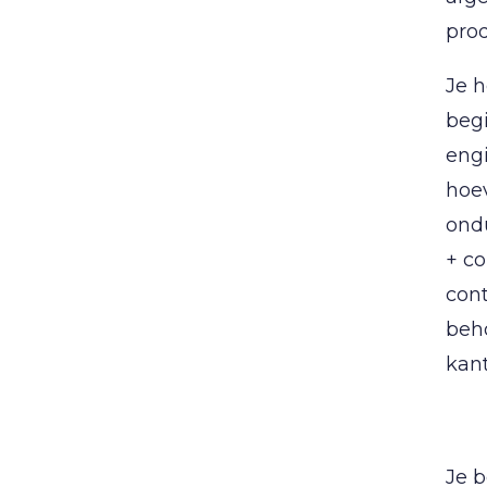
pro
Je h
begi
engi
hoev
ond
+ c
cont
beho
kant
Je b