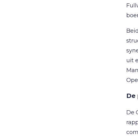
Ful
boe
Beid
stru
syn
uit 
Mana
Oper
De 
De 
rapp
com