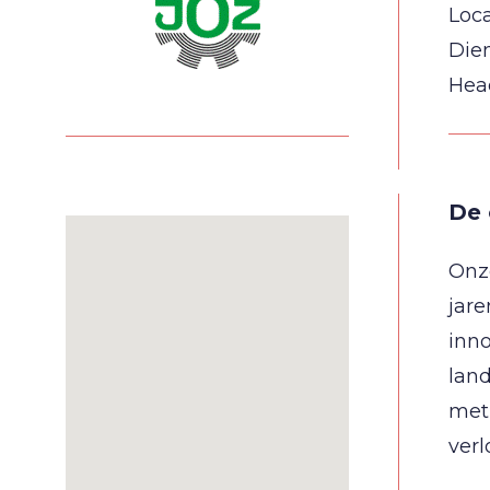
Loca
Die
Hea
De 
Onze
jare
inno
land
met 
ver