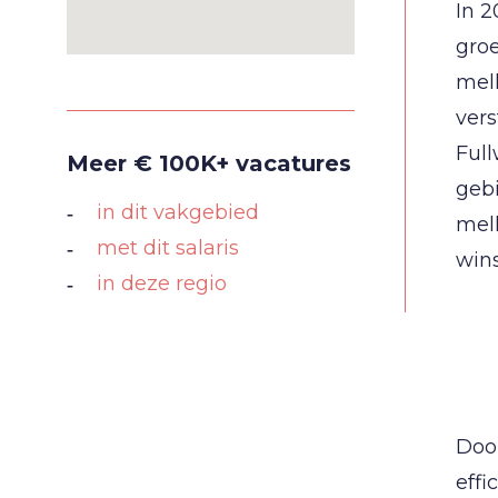
In 2
groe
mel
vers
Full
Meer € 100K+ vacatures
gebi
in dit vakgebied
melk
met dit salaris
wins
in deze regio
Door
eff