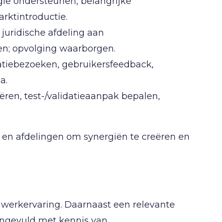
ie ondersteunen, belangrijke
rktintroductie.
uridische afdeling aan
en; opvolging waarborgen.
catiebezoeken, gebruikersfeedback,
a.
ren, test-/validatieaanpak bepalen,
n afdelingen om synergiën te creëren en
e werkervaring. Daarnaast een relevante
angevuld met kennis van