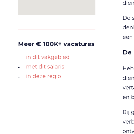
dien
De s
denk
een 
Meer € 100K+ vacatures
De 
in dit vakgebied
met dit salaris
Heb 
in deze regio
dien
vert
en b
Bij 
verb
ontw