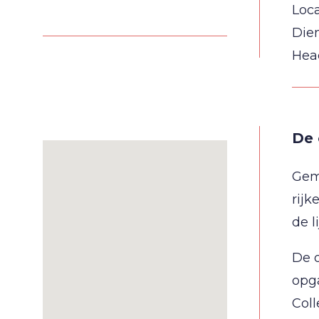
Loca
Die
Hea
De 
Gem
rijk
de l
De 
opg
Coll