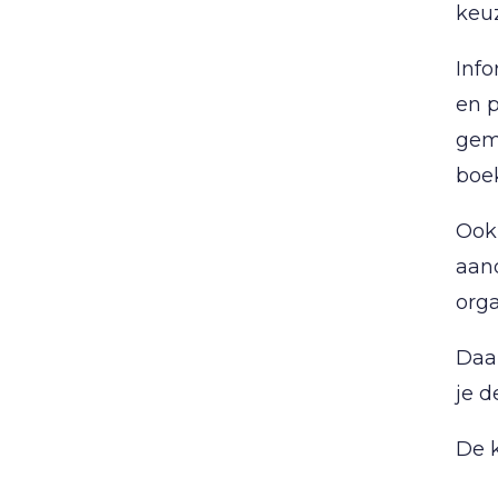
keuz
Info
en p
gem
boe
Ook
aand
orga
Daa
je 
De 