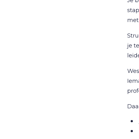
Je b
stap
met 
Stru
je t
leid
Wes
Iema
prof
Daa