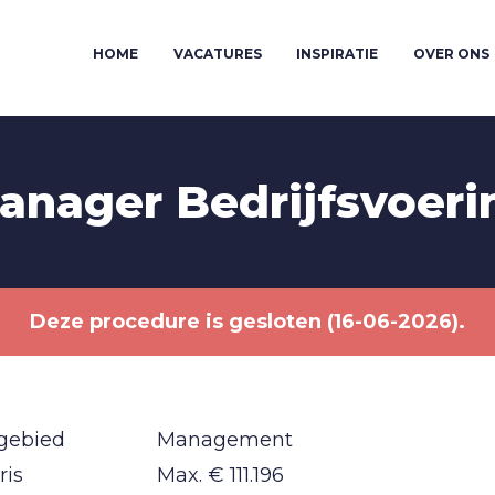
HOME
VACATURES
INSPIRATIE
OVER ONS
anager Bedrijfsvoeri
Deze procedure is gesloten (16-06-2026).
gebied
Management
ris
Max. € 111.196