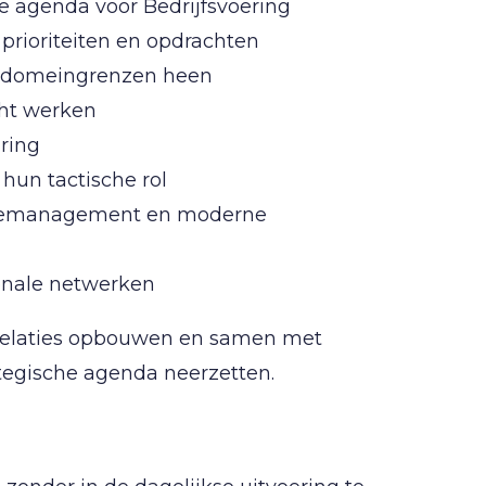
e agenda voor Bedrijfsvoering
 prioriteiten en opdrachten
n domeingrenzen heen
cht werken
uring
hun tactische rol
matiemanagement en moderne
onale netwerken
, relaties opbouwen en samen met
ategische agenda neerzetten.