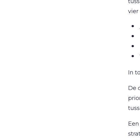
tuss
vier
In t
De d
prio
tuss
Een
stra