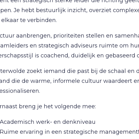
ent een strategisch sterke leider die richting geef
pen. Je hebt bestuurlijk inzicht, overziet comp
elkaar te verbinden.
ctuur aanbrengen, prioriteiten stellen en samenh
eamleiders en strategisch adviseurs ruimte om hu
erschapsstijl is coachend, duidelijk en gebaseerd
terwolde zoekt iemand die past bij de schaal en
nd die de warme, informele cultuur waardeert en 
essionaliseren.
rnaast breng je het volgende mee:
Academisch werk- en denkniveau
Ruime ervaring in een strategische managementfu