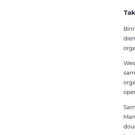
Tak
Bin
dien
orga
Wes
sam
org
oper
Sam
Mana
doun