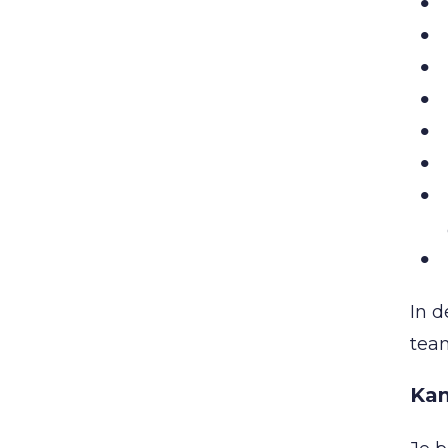
In 
team
Kan