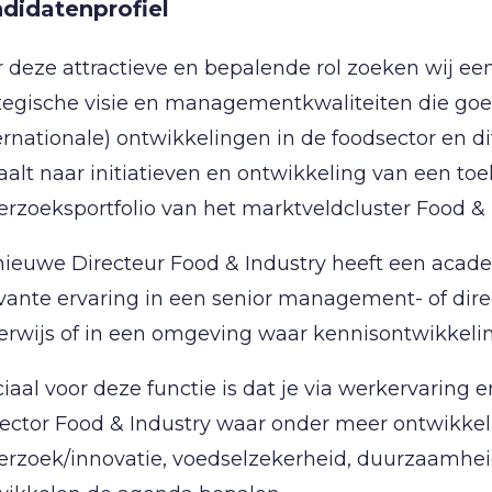
didatenprofiel
 deze attractieve en bepalende rol zoeken wij ee
tegische visie en managementkwaliteiten die goe
ernationale) ontwikkelingen in de foodsector en di
aalt naar initiatieven en ontwikkeling van een to
rzoeksportfolio van het marktveldcluster Food & 
nieuwe Directeur Food & Industry heeft een acad
vante ervaring in een senior management- of direct
rwijs of in een omgeving waar kennisontwikkeling 
iaal voor deze functie is dat je via werkervarin
ector Food & Industry waar onder meer ontwikkeli
rzoek/innovatie, voedselzekerheid, duurzaamheid, 