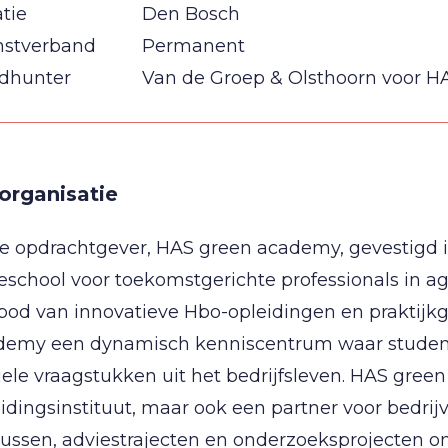
tie
Den Bosch
nstverband
Permanent
dhunter
Van de Groep & Olsthoorn voor 
organisatie
 opdrachtgever, HAS green academy, gevestigd in
school voor toekomstgerichte professionals in a
bod van innovatieve Hbo-opleidingen en praktijk
demy een dynamisch kenniscentrum waar studen
ele vraagstukken uit het bedrijfsleven. HAS green
idingsinstituut, maar ook een partner voor bedrijv
sussen, adviestrajecten en onderzoeksprojecten