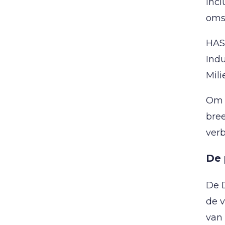
inc
oms
HAS 
Indu
Mil
Om d
bree
ver
De 
De D
de v
van 