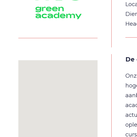
Loca
Die
Hea
De 
Onze
hoge
aan
aca
actu
ople
cur