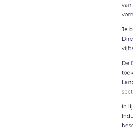
van
vorm
Je b
Dire
vijf
De D
toek
Lang
sect
In l
Indu
besc