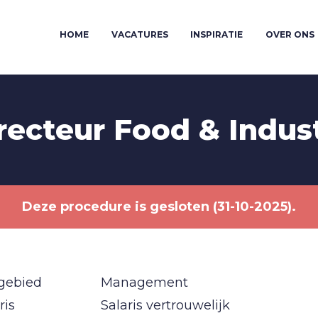
HOME
VACATURES
INSPIRATIE
OVER ONS
recteur Food & Indus
Deze procedure is gesloten (31-10-2025).
gebied
Management
ris
Salaris vertrouwelijk