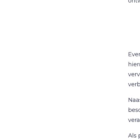
ont
Even
hier
verv
verb
Naa
besc
ver
Als 