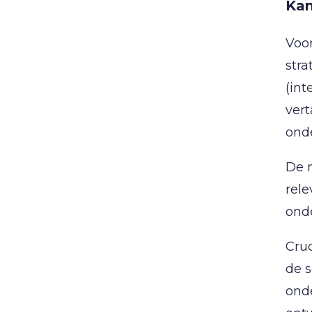
Kan
Voor
stra
(int
vert
onde
De 
rele
onde
Cruc
de s
onde