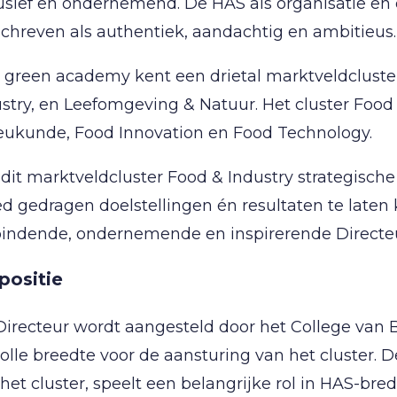
lusief en ondernemend. De HAS als organisatie 
chreven als authentiek, aandachtig en ambitieus.
green academy kent een drietal marktveldcluster
stry, en Leefomgeving & Natuur. Het cluster Food
ieukunde, Food Innovation en Food Technology.
it marktveldcluster Food & Industry strategische 
d gedragen doelstellingen én resultaten te laten 
bindende, ondernemende en inspirerende Directeu
positie
irecteur wordt aangesteld door het College van Be
olle breedte voor de aansturing van het cluster. D
het cluster, speelt een belangrijke rol in HAS-bre