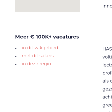
inno
Meer € 100K+ vacatures
in dit vakgebied
HAS
met dit salaris
volt
in deze regio
lec
prof
als 
gez
acht
gre