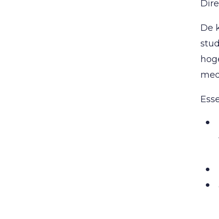
Dire
De k
stud
hog
med
Esse