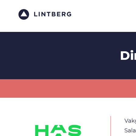
Di
Vak
Sala