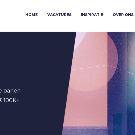
HOME
VACATURES
INSPIRATIE
OVER ONS
de banen
 € 100K+