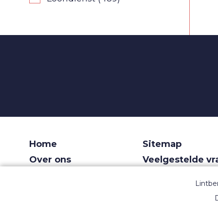
Home
Sitemap
Over ons
Veelgestelde v
Voor recruiters
Gebruiksvoorw
Lintbe
Dashboard
Privacy
D
Contact