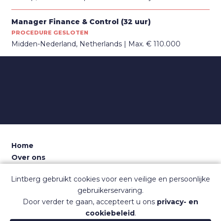
Manager Finance & Control (32 uur)
PROCEDURE GESLOTEN
Midden-Nederland, Netherlands
Max. € 110.000
Home
Over ons
Voor recruiters
Lintberg gebruikt cookies voor een veilige en persoonlijke
Dashboard
gebruikerservaring.
Contact
Door verder te gaan, accepteert u ons
privacy- en
Sitemap
cookiebeleid
.
Veelgestelde vragen