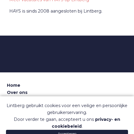
HAYS is sinds 2008 aangesloten bij Lintberg.
Home
Over ons
Voor recruiters
Lintberg gebruikt cookies voor een veilige en persoonlijke
Dashboard
gebruikerservaring.
Contact
Door verder te gaan, accepteert u ons
privacy- en
Sitemap
cookiebeleid
.
Veelgestelde vragen
Accepteren