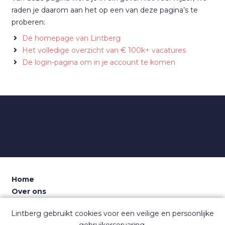
raden je daarom aan het op een van deze pagina’s te
proberen:
De homepage van Lintberg
Het volledige overzicht van € 100k+ vacatures
De login-pagina om in je account te komen
Home
Over ons
Voor recruiters
Lintberg gebruikt cookies voor een veilige en persoonlijke
Dashboard