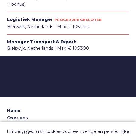
(+bonus)
Logistiek Manager
PROCEDURE GESLOTEN
Bleiswijk, Netherlands
Max. € 105.000
Manager Transport & Export
Bleiswijk, Netherlands
Max. € 105.300
Home
Over ons
Voor recruiters
Lintberg gebruikt cookies voor een veilige en persoonlijke
Dashboard