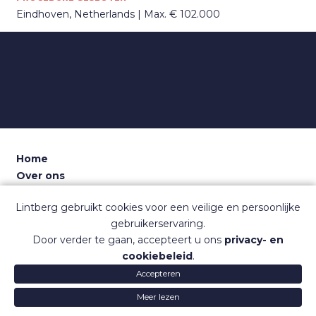
Eindhoven, Netherlands
Max. € 102.000
Home
Over ons
Voor recruiters
Lintberg gebruikt cookies voor een veilige en persoonlijke
Dashboard
gebruikerservaring.
Contact
Door verder te gaan, accepteert u ons
privacy- en
Sitemap
cookiebeleid
.
Veelgestelde vragen
Accepteren
Gebruiksvoorwaarden
Privacy
© Lintberg
Lintberg
Lintb
Meer lezen