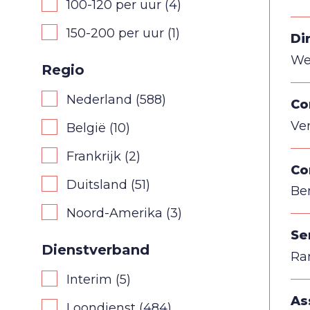
100-120 per uur
(4)
150-200 per uur
(1)
Di
We
Regio
Nederland
(588)
Co
Ven
België
(10)
Frankrijk
(2)
Co
Duitsland
(51)
Ben
Noord-Amerika
(3)
Se
Dienstverband
Ra
Interim
(5)
As
Loondienst
(484)