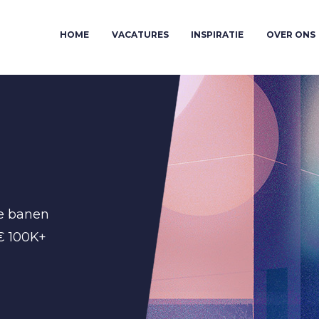
HOME
VACATURES
INSPIRATIE
OVER ONS
de banen
 € 100K+