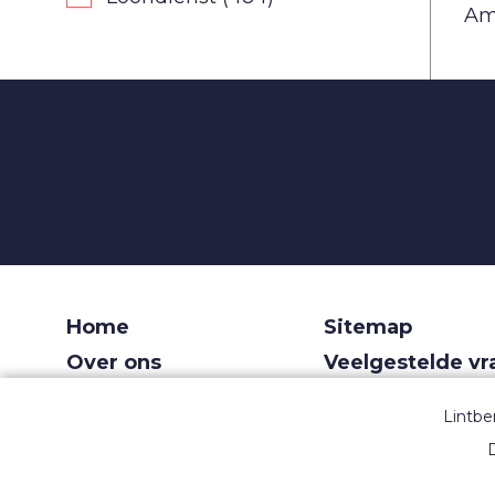
Am
Home
Sitemap
Over ons
Veelgestelde v
Voor recruiters
Gebruiksvoorw
Lintbe
Dashboard
Privacy
D
Contact