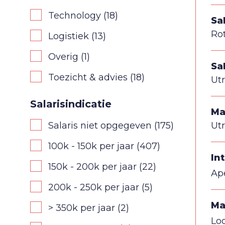
Technology
(18)
Sa
Ro
Logistiek
(13)
Overig
(1)
Sa
Toezicht & advies
(18)
Ut
Salarisindicatie
Ma
Ut
Salaris niet opgegeven
(175)
100k - 150k per jaar
(407)
In
150k - 200k per jaar
(22)
Ap
200k - 250k per jaar
(5)
Ma
> 350k per jaar
(2)
Lo