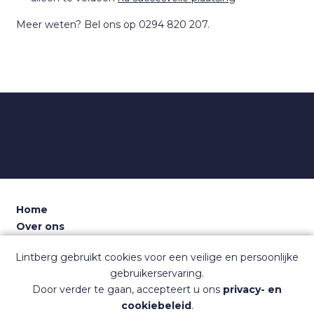
Meer weten? Bel ons op 0294 820 207.
Home
Over ons
Voor recruiters
Lintberg gebruikt cookies voor een veilige en persoonlijke
Dashboard
gebruikerservaring.
Contact
Door verder te gaan, accepteert u ons
privacy- en
Sitemap
cookiebeleid
.
Veelgestelde vragen