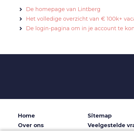
De homepage van Lintberg
Het volledige overzicht van € 100k+ vac
De login-pagina om in je account te k
Home
Sitemap
Over ons
Veelgestelde v